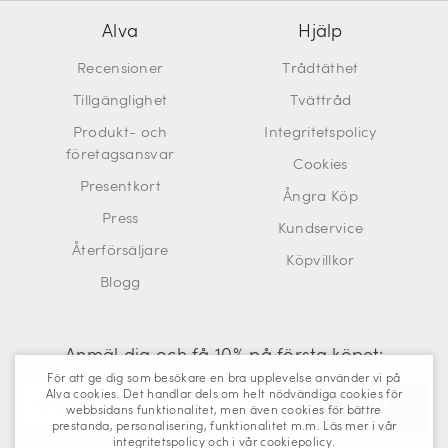
Alva
Hjälp
Recensioner
Trådtäthet
Tillgänglighet
Tvättråd
Produkt- och
Integritetspolicy
företagsansvar
Cookies
Presentkort
Ångra Köp
Press
Kundservice
Återförsäljare
Köpvillkor
Blogg
Anmäl dig och få 10% på första köpet:
För att ge dig som besökare en bra upplevelse använder vi på
Alva cookies. Det handlar dels om helt nödvändiga cookies för
webbsidans funktionalitet, men även cookies för bättre
prestanda, personalisering, funktionalitet m.m. Läs mer i vår
Trustpilot
integritetspolicy
och i vår
cookiepolicy
.