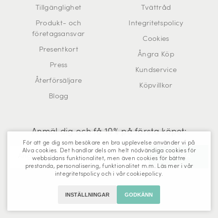
Tillgänglighet
Tvättråd
Produkt- och
Integritetspolicy
företagsansvar
Cookies
Presentkort
Ångra Köp
Press
Kundservice
Återförsäljare
Köpvillkor
Blogg
Anmäl dig och få 10% på första köpet:
För att ge dig som besökare en bra upplevelse använder vi på
Alva cookies. Det handlar dels om helt nödvändiga cookies för
webbsidans funktionalitet, men även cookies för bättre
prestanda, personalisering, funktionalitet m.m. Läs mer i vår
Trustpilot
integritetspolicy
och i vår
cookiepolicy
.
INSTÄLLNINGAR
GODKÄNN