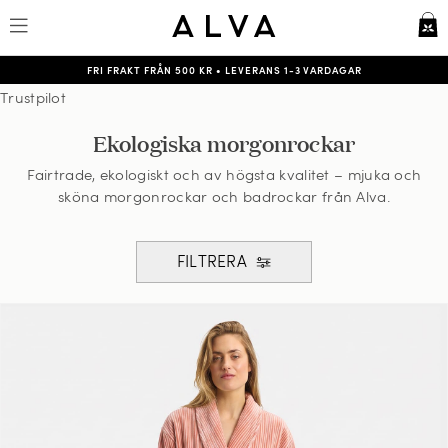
FRI FRAKT FRÅN 500 KR
•
LEVERANS 1-3 VARDAGAR
Trustpilot
Ekologiska morgonrockar
Fairtrade, ekologiskt och av högsta kvalitet – mjuka och
sköna morgonrockar och badrockar från Alva.
FILTRERA