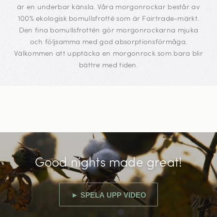
är en underbar känsla.
Våra morgonrockar består av
100% ekologisk bomullsfrotté som är Fairtrade-märkt.
Den fina bomullsfrottén gör morgonrockarna mjuka
och följsamma med god absorptionsförmåga.
Välkommen att upptäcka en morgonrock som bara blir
bättre med tiden.
Good nights made great!
► SPELA UPP VIDEO