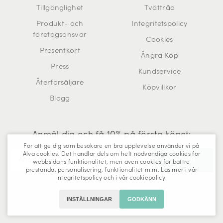
Tillgänglighet
Tvättråd
Produkt- och
Integritetspolicy
företagsansvar
Cookies
Presentkort
Ångra Köp
Press
Kundservice
Återförsäljare
Köpvillkor
Blogg
Anmäl dig och få 10% på första köpet:
För att ge dig som besökare en bra upplevelse använder vi på
Alva cookies. Det handlar dels om helt nödvändiga cookies för
webbsidans funktionalitet, men även cookies för bättre
prestanda, personalisering, funktionalitet m.m. Läs mer i vår
Trustpilot
integritetspolicy
och i vår
cookiepolicy
.
INSTÄLLNINGAR
GODKÄNN