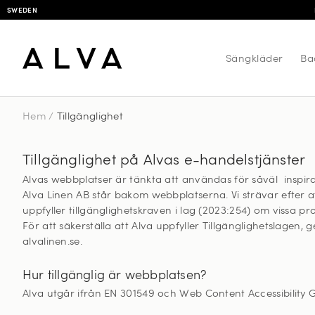
SWEDEN
Sängkläder
Ba
Hem
/
Tillgänglighet
Tillgänglighet på Alvas e-handelstjänster
Alvas webbplatser är tänkta att användas för såväl inspira
Alva Linen AB står bakom webbplatserna. Vi strävar efter a
uppfyller tillgänglighetskraven i lag (2023:254) om vissa pr
För att säkerställa att Alva uppfyller Tillgänglighetslagen, 
alvalinen.se.
Hur tillgänglig är webbplatsen?
Alva utgår ifrån EN 301549 och Web Content Accessibility G