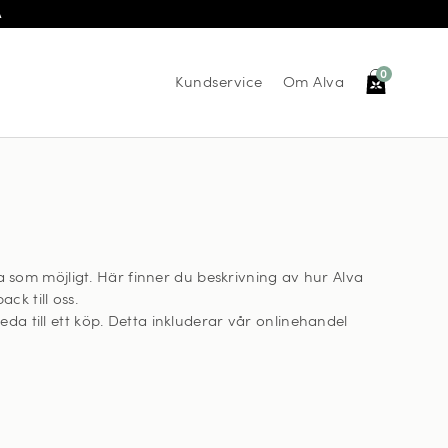
Å
0
Kundservice
Om Alva
a som möjligt. Här finner du beskrivning av hur Alva
ck till oss.
leda till ett köp. Detta inkluderar vår onlinehandel