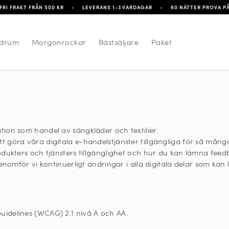
FRI FRAKT FRÅN 500 KR
•
LEVERANS 1-3 VARDAGAR
•
60 NÄTTER PROVA P
drum
Morgonrockar
Bästsäljare
Paket
tion som handel av sängkläder och textilier.
tt göra våra digitala e-handelstjänster tillgängliga för så mång
odukters och tjänsters tillgänglighet och hur du kan lämna feedba
genomför vi kontinuerligt ändringar i alla digitala delar som kan 
uidelines (WCAG) 2.1 nivå A och AA.