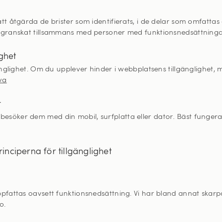
t åtgärda de brister som identifierats, i de delar som omfattas a
ch granskat tillsammans med personer med funktionsnedsättninga
ghet
änglighet. Om du upplever hinder i webbplatsens tillgänglighet, m
va
r
 besöker dem med din mobil, surfplatta eller dator. Bäst fung
inciperna för tillgänglighet
ttas oavsett funktionsnedsättning. Vi har bland annat skarpare 
o.