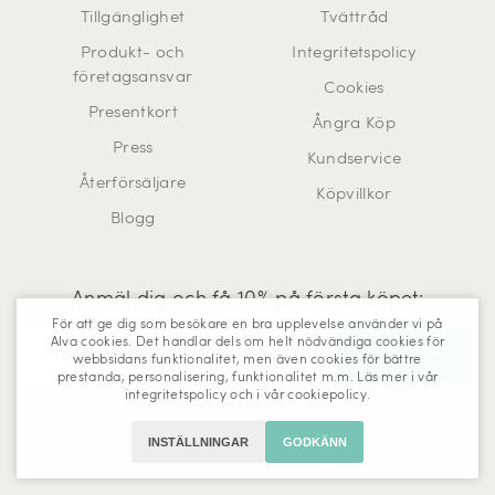
Tillgänglighet
Tvättråd
Produkt- och
Integritetspolicy
företagsansvar
Cookies
Presentkort
Ångra Köp
Press
Kundservice
Återförsäljare
Köpvillkor
Blogg
Anmäl dig och få 10% på första köpet:
För att ge dig som besökare en bra upplevelse använder vi på
Alva cookies. Det handlar dels om helt nödvändiga cookies för
webbsidans funktionalitet, men även cookies för bättre
prestanda, personalisering, funktionalitet m.m. Läs mer i vår
Trustpilot
integritetspolicy
och i vår
cookiepolicy
.
INSTÄLLNINGAR
GODKÄNN