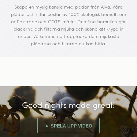
Skapa en mysig känsla med plädar från Alva. Våra
plädar och filtar består av 100% ekologisk bomull som
är Fairtrade och GOTS-märkt. Den fina bomullen gör
plädarna och filtarna mjuka och sköna att krypa in
under.
Välkommen att upptäcka dom mjukaste
plädarna och filtarna du kan hitta.
Good nights made great!
► SPELA UPP VIDEO