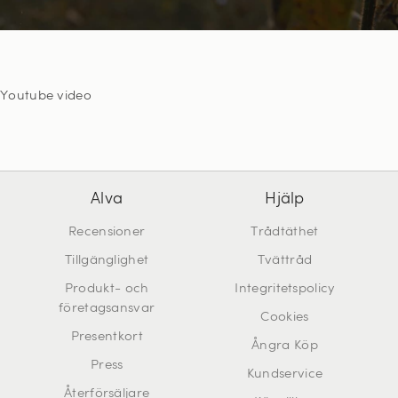
Youtube video
Alva
Hjälp
Recensioner
Trådtäthet
Tillgänglighet
Tvättråd
Produkt- och
Integritetspolicy
företagsansvar
Cookies
Presentkort
Ångra Köp
Press
Kundservice
Återförsäljare