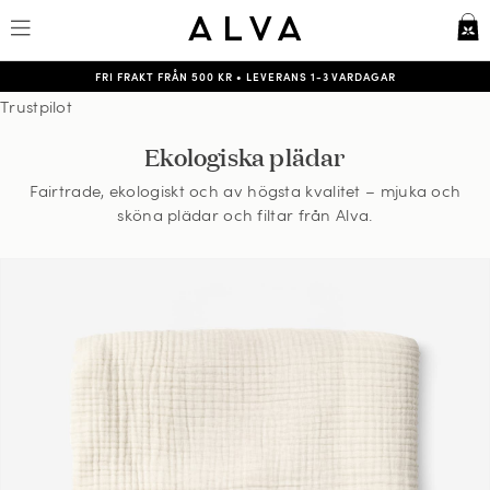
FRI FRAKT FRÅN 500 KR
•
LEVERANS 1-3 VARDAGAR
Trustpilot
Ekologiska plädar
Fairtrade, ekologiskt och av högsta kvalitet – mjuka och
sköna plädar och filtar från Alva.