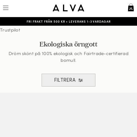
FRI FRAKT FRÅN 500 KR
•
LEVERANS 1-3 VARDAGAR
Trustpilot
Ekologiska örngott
Dröm skönt på 100% ekologisk och Fairtrade-certifierad
bomull.
FILTRERA