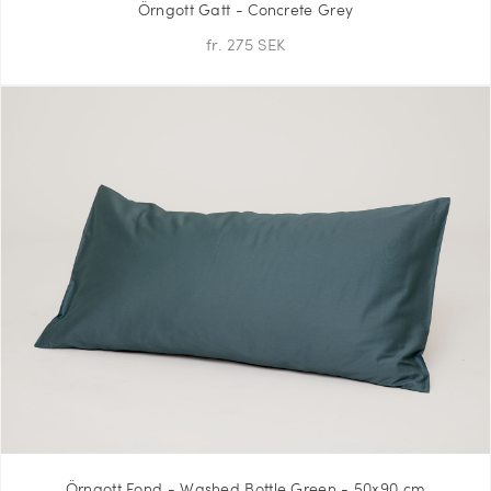
Örngott Gatt - Concrete Grey
fr. 275 SEK
Örngott Fond - Washed Bottle Green - 50x90 cm