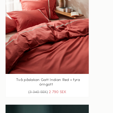
Två påslakan Gatt Indian Red + fyra
örngott
(3 340 SEK)
2 790 SEK