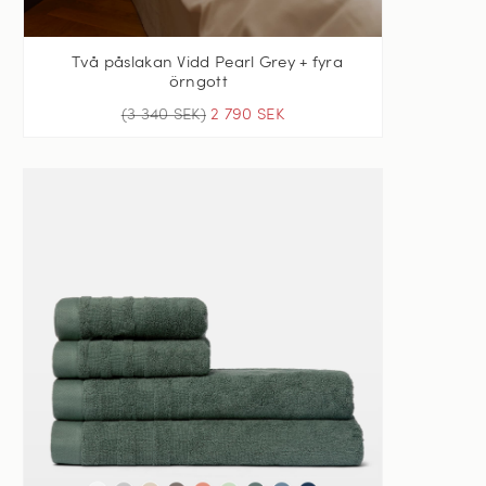
Två påslakan Vidd Pearl Grey + fyra
örngott
(3 340 SEK)
2 790 SEK