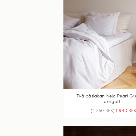
Två påslakan Nejd Pearl Gre
örngott
(2 350 SEK)
1 990 SE