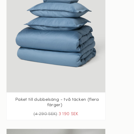
Paket till dubbelsäng - två täcken (flera
färger)
(4 290 SEK)
3 190 SEK