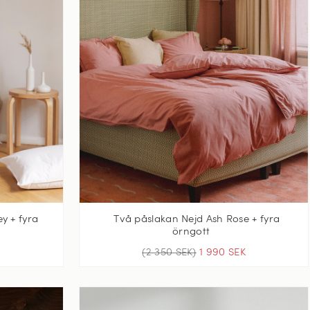
y + fyra
Två påslakan Nejd Ash Rose + fyra
örngott
K
(2 350 SEK)
1 990 SEK