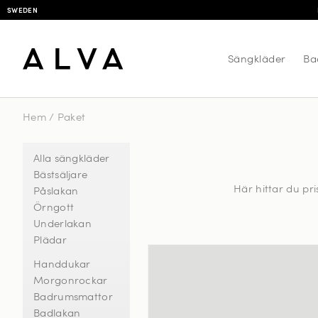
SWEDEN
Sängkläder
Ba
Hem
/
Paket
Alla sängkläder
Bästsäljare
Här hittar du p
Påslakan
Örngott
Underlakan
Plädar
Handdukar
Morgonrockar
Badrumsmattor
Badlakan