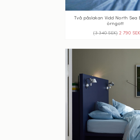
Två påslakan Vidd North Sea B
örngott
(3 340 SEK)
2 790 SE