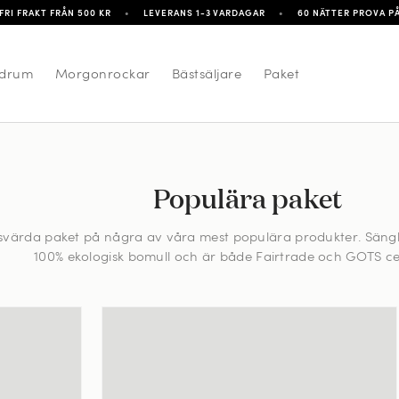
FRI FRAKT FRÅN 500 KR
•
LEVERANS 1-3 VARDAGAR
•
60 NÄTTER PROVA P
drum
Morgonrockar
Bästsäljare
Paket
Populära paket
risvärda paket på några av våra mest populära produkter. Sän
100% ekologisk bomull och är både Fairtrade och GOTS cer