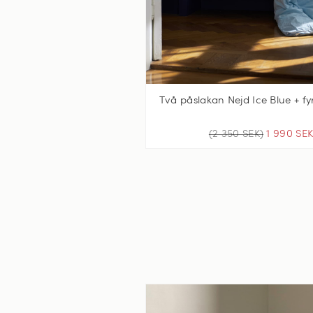
Två påslakan Nejd Ice Blue + f
(2 350 SEK)
1 990 SE