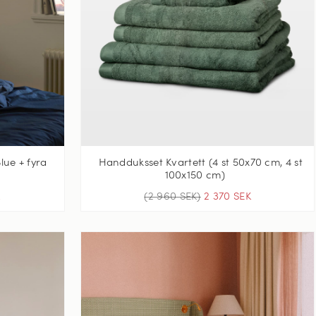
lue + fyra
Handduksset Kvartett (4 st 50x70 cm, 4 st
100x150 cm)
K
(2 960 SEK)
2 370 SEK