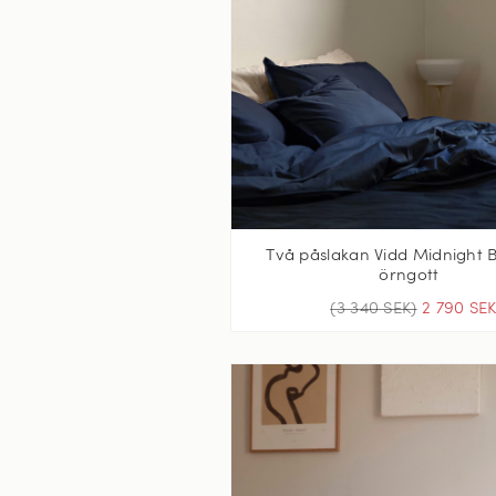
Två påslakan Vidd Midnight B
örngott
(3 340 SEK)
2 790 SE