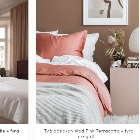
te + fyra
Två påslakan Vidd Pink Terracotta + fyra
örngott