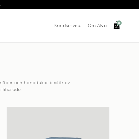
Å
0
Kundservice
Om Alva
gkläder och handdukar består av
tifierade.