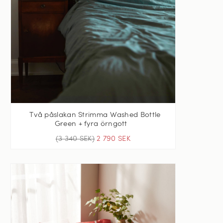
Två påslakan Strimma Washed Bottle
Green + fyra örngott
(3 340 SEK)
2 790 SEK