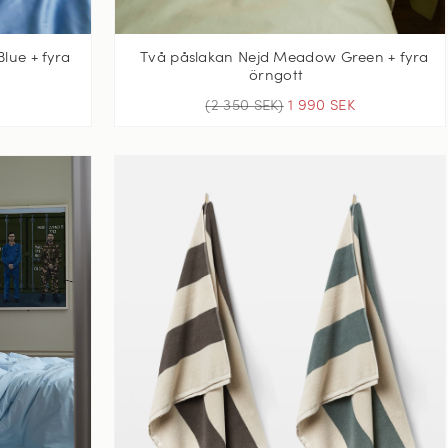
lue + fyra
Två påslakan Nejd Meadow Green + fyra
örngott
K
(2 350 SEK)
1 990 SEK