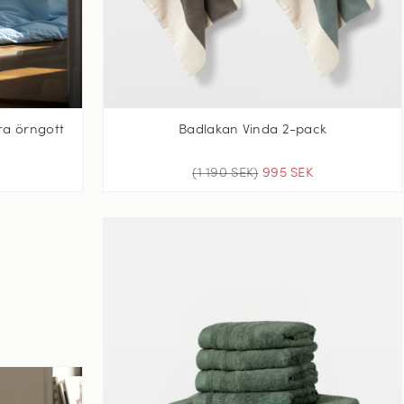
yra örngott
Badlakan Vinda 2-pack
K
(1 190 SEK)
995 SEK