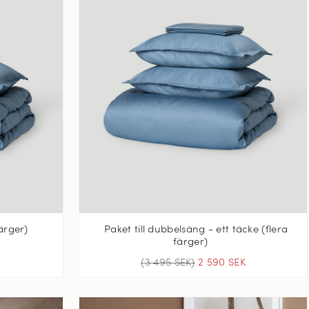
färger)
Paket till dubbelsäng - ett täcke (flera
färger)
(3 495 SEK)
2 590 SEK