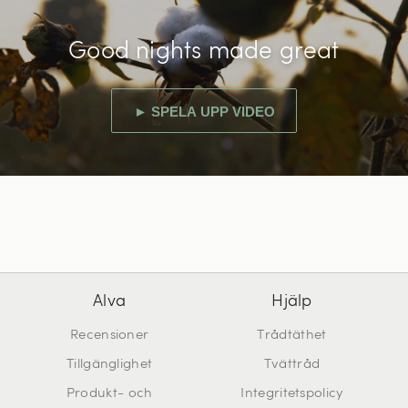
Good nights made great
► SPELA UPP VIDEO
Alva
Hjälp
Recensioner
Trådtäthet
Tillgänglighet
Tvättråd
Produkt- och
Integritetspolicy