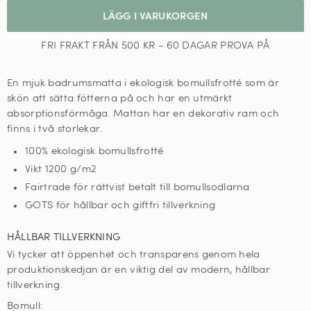
LÄGG I VARUKORGEN
FRI FRAKT FRÅN 500 KR - 60 DAGAR PROVA PÅ
En mjuk badrumsmatta i ekologisk bomullsfrotté som är
skön att sätta fötterna på och har en utmärkt
absorptionsförmåga. Mattan har en dekorativ ram och
finns i två storlekar.
100% ekologisk bomullsfrotté
Vikt 1200 g/m
2
Fairtrade för rättvist betalt till bomullsodlarna
GOTS för hållbar och giftfri tillverkning
HÅLLBAR TILLVERKNING
Vi tycker att öppenhet och transparens genom hela
produktionskedjan är en viktig del av modern, hållbar
tillverkning.
Bomull: