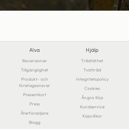
Alva
Hjälp
Recensioner
Trådtäthet
Tillgänglighet
Tvättråd
Produkt- och
Integritetspolicy
företagsansvar
Cookies
Presentkort
Ångra Köp
Press
Kundservice
Återförsäljare
Köpvillkor
Blogg