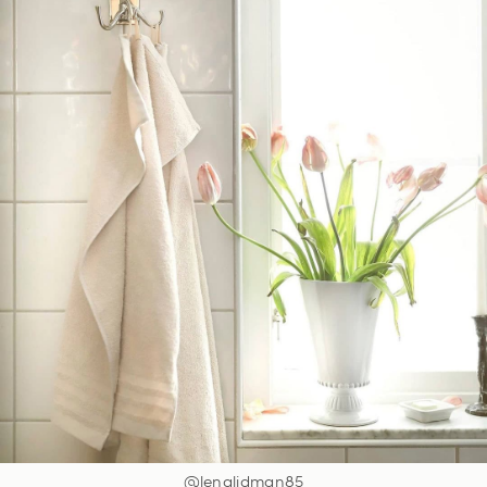
@lenalidman85