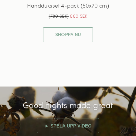
Handduksset 4-pack (50x70 cm)
(780 SEK)
660 SEK
SHOPPA NU
Good nights made great
► SPELA UPP VIDEO