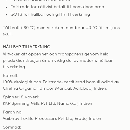
Fairtrade för rättvist betalt till bomullsodlarna
GOTS för hållbar och giftfri tillverkning
Tål tvätt i 60
°C, men vi rekommenderar 40 °C för miljöns
skull
.
HÅLLBAR TILLVERKNING
Vi tycker att öppenhet och transparens genom hela
produktionskedjan är en viktig del av modern, hållbar
tillverkning.
Bomull:
100% ekologisk och Fairtrade-certifierad bomull odlad av
Chetna Organic i Utnoor Mandal, Adilabad, Indien.
Spinneri & väveri:
KKP Spinning Mills Pvt Ltd, Namakkal, Indien
Färgning:
Vaibhav Textile Processors Pvt Ltd, Erode, Indien
Sömnad: