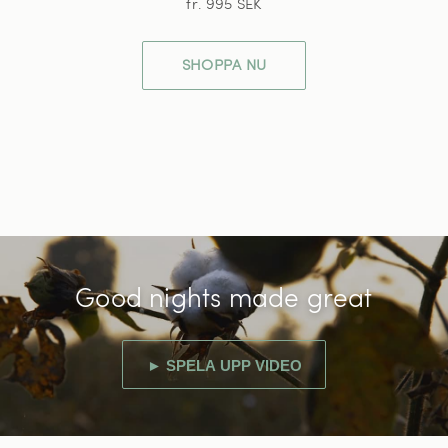
fr. 995 SEK
SHOPPA NU
Good nights made great
► SPELA UPP VIDEO