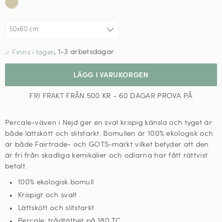
,
1-3 arbetsdagar
LÄGG I VARUKORGEN
FRI FRAKT FRÅN 500 KR - 60 DAGAR PROVA PÅ
Percale-väven i Nejd ger en sval krispig känsla och tyget är
både lättskött och slitstarkt. Bomullen är 100% ekologisk och
är både Fairtrade- och GOTS-märkt vilket betyder att den
är fri från skadliga kemikalier och odlarna har fått rättvist
betalt.
100% ekologisk bomull
Krispigt och svalt
Lättskött och slitstarkt
Percale, trådtäthet på 180 TC