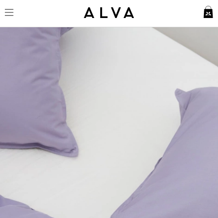
Örngott Nejd Percale - Dusty Li