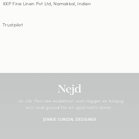
KKP Fine Linen Pvt Ltd, Namakkal, Indien
Trustpilot
Nejd
...är vår
Percale-kollektion som lägger en krispig
och sval grund för en god natts sömn.
JENNIE SUNDIN, DESIGNER