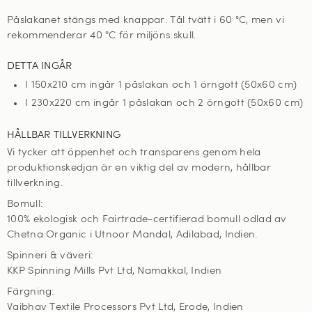
Påslakanet stängs med knappar. Tål tvätt i 60
°C, men vi
rekommenderar 40 °C för miljöns skull
.
DETTA INGÅR
I 150x210 cm ingår 1 påslakan och 1 örngott (50x60 cm)
I 230x220 cm ingår 1 påslakan och 2 örngott (50x60 cm)
HÅLLBAR TILLVERKNING
Vi tycker att öppenhet och transparens genom hela
produktionskedjan är en viktig del av modern, hållbar
tillverkning.
Bomull:
100% ekologisk och Fairtrade-certifierad bomull odlad av
Chetna Organic i Utnoor Mandal, Adilabad, Indien.
Spinneri & väveri:
KKP Spinning Mills Pvt Ltd, Namakkal, Indien
Färgning:
Vaibhav Textile Processors Pvt Ltd, Erode, Indien