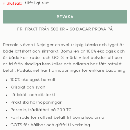
,
tillfälligt slut
BEVAKA
FRI FRAKT FRÅN 500 KR - 60 DAGAR PROVA PÅ
Percale-väven i Nejd ger en sval krispig känsla och tyget är
både lättskött och slitstarkt. Bomullen är 100% ekologisk och
är både Fairtrade- och GOTS-märkt vilket betyder att den
är fri från skadliga kemikalier och odlarna har fått rättvist
betalt. Påslakanet har hörnöppningar för enklare bäddning.
100% ekologisk bomull
Krispigt och svalt
Lättskött och slitstarkt
Praktiska hörnöppningar
Percale, trådtäthet på 200 TC
Fairtrade för rättvist betalt till bomullsodlarna
GOTS för hållbar och giftfri tillverkning