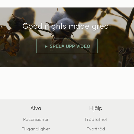
Good nights made great
► SPELA UPP VIDEO
Alva
Hjälp
Recensioner
Trådtäthet
Tillgänglighet
Tvättråd