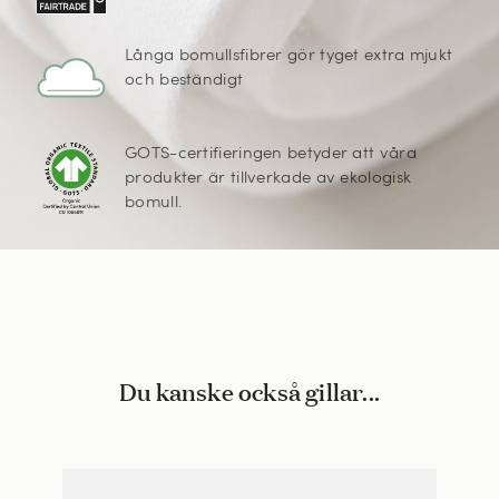
Långa bomullsfibrer gör tyget extra mjukt
och beständigt
GOTS-certifieringen betyder att våra
produkter är tillverkade av ekologisk
bomull.
Du kanske också gillar...