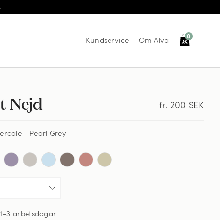
Å
0
Kundservice
Om Alva
t Nejd
fr. 200
SEK
ercale - Pearl Grey
,
1-3 arbetsdagar