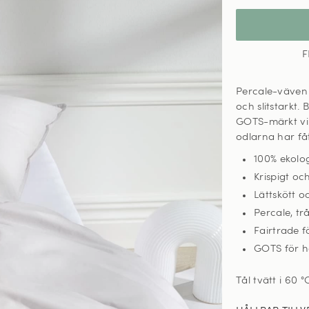
F
Percale-väven i
och slitstarkt
GOTS-märkt vilk
odlarna har fått
100% ekolo
Krispigt och
Lättskött oc
Percale, tr
Fairtrade fö
GOTS för hå
Tål tvätt i 60
°