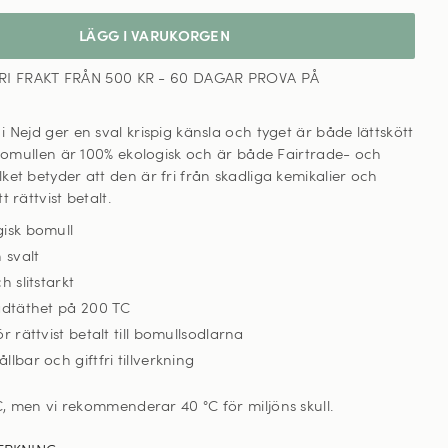
LÄGG I VARUKORGEN
RI FRAKT FRÅN 500 KR - 60 DAGAR PROVA PÅ
 Nejd ger en sval krispig känsla och tyget är både lättskött
. Bomullen är 100% ekologisk och är både Fairtrade- och
et betyder att den är fri från skadliga kemikalier och
 rättvist betalt.
gisk bomull
 svalt
h slitstarkt
ådtäthet på 200 TC
r rättvist betalt till bomullsodlarna
llbar och giftfri tillverkning
C, men vi rekommenderar 40 °C för miljöns skull
.