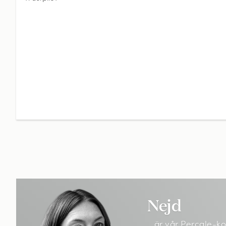
Nejd
...är vår
Percale-kol