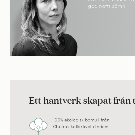
god natts sömn.
Ett hantverk skapat från t
100% ekologisk bomull från
Chetna-kollektivet i Indien