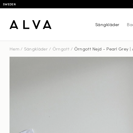
SWEDEN
Sängkläder
Ba
Hem
/
Sängkläder
/
Örngott
/
Örngott Nejd - Pearl Grey | 
Örngot