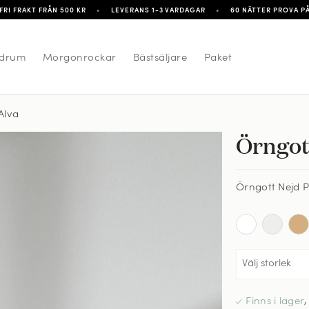
FRI FRAKT FRÅN 500 KR
•
LEVERANS 1-3 VARDAGAR
•
60 NÄTTER PROVA P
drum
Morgonrockar
Bästsäljare
Paket
Alva
Örngot
t Nejd Percale - Pearl Grey
Örngott Nejd P