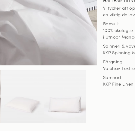
HÅLLBAR TILLV
Vi tycker att 
en viktig del a
Bomull:
100% ekologisk
i Utnoor Manda
Spinneri & väve
KKP Spinning Mi
Färgning:
Vaibhav Textile
Sömnad:
KKP Fine Linen