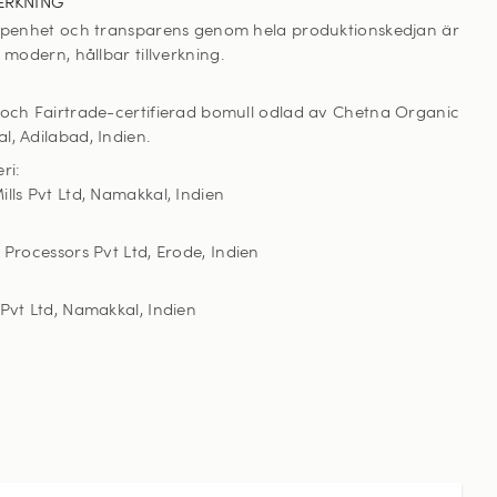
ERKNING
öppenhet och transparens genom hela produktionskedjan är
v modern, hållbar tillverkning.
 och Fairtrade-certifierad bomull odlad av Chetna Organic
l, Adilabad, Indien.
ri:
lls Pvt Ltd, Namakkal, Indien
 Processors Pvt Ltd, Erode, Indien
 Pvt Ltd, Namakkal, Indien