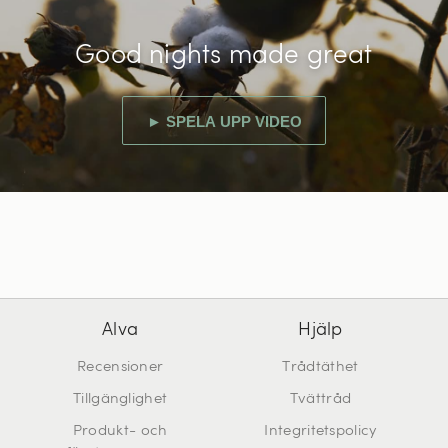
Good nights made great
► SPELA UPP VIDEO
Alva
Hjälp
Recensioner
Trådtäthet
Tillgänglighet
Tvättråd
Produkt- och
Integritetspolicy