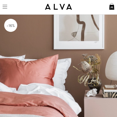
Två påslakan Vidd Pink Terracot
16