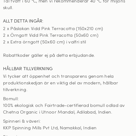
Tål tvätt i 60
°C, men vi rekommenderar 40 °C för miljöns
skull
.
ALLT DETTA INGÅR:
2 x Påslakan Vidd Pink Terracotta (150x210 cm)
2 x Örngott Vidd Pink Terracotta (50x60 cm)
2 x Extra örngott (50x60 cm) i valfri stil
Rabattkoder gäller ej på detta erbjudande.
HÅLLBAR TILLVERKNING
Vi tycker att öppenhet och transparens genom hela
produktionskedjan är en viktig del av modern, hållbar
tillverkning.
Bomull:
100% ekologisk och Fairtrade-certifierad bomull odlad av
Chetna Organic i Utnoor Mandal, Adilabad, Indien.
Spinneri & väveri:
KKP Spinning Mills Pvt Ltd, Namakkal, Indien