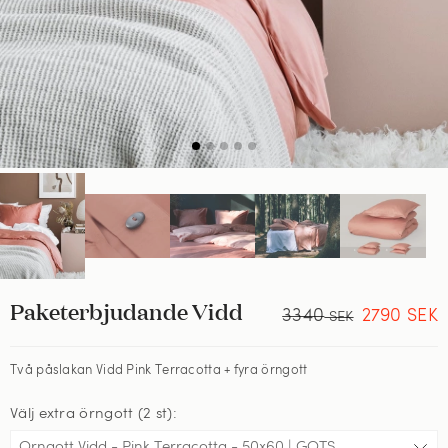
Paketerbjudande Vidd
3340
2790
SEK
SEK
Två påslakan Vidd Pink Terracotta + fyra örngott
Välj extra örngott (2 st):