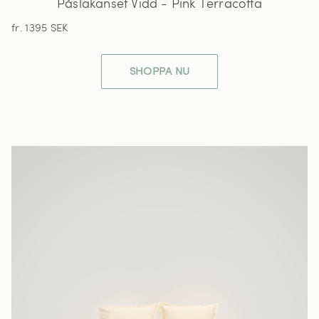
Påslakanset Vidd - Pink Terracotta
fr. 1395 SEK
SHOPPA NU