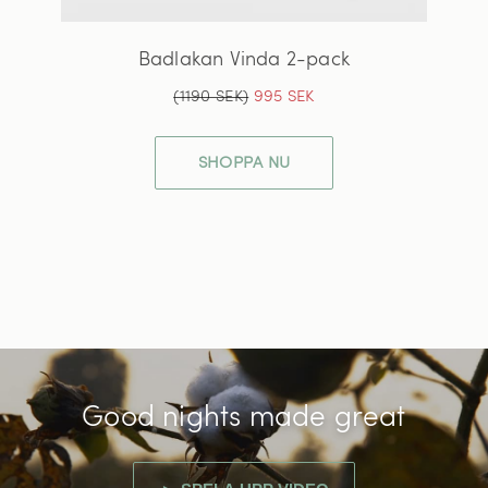
Badlakan Vinda 2-pack
(1190 SEK)
995 SEK
SHOPPA NU
Good nights made great