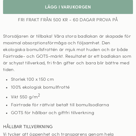
LÄGG I VARUKORGEN
FRI FRAKT FRÅN 500 KR - 60 DAGAR PROVA PÅ
Storsäljaren är tillbaka! Våra stora badlakan är skapade för
maximal absorptionsförmåga och följsamhet. Den
ekologiska bomullsfrottén är mjuk mot huden och är både
Fairtrade- och GOTS-märkt. Resultatet är ett badlakan som
är schysst tillverkad, fri från gifter och bara blir bättre med
tiden.
Storlek 100 x 150 cm
100%
ekologisk bomullfrotté
2
Vikt 550 g/m
Fairtrade för rättvist betalt till bomullsodlarna
GOTS för hållbar och giftfri tillverkning
HÅLLBAR TILLVERKNING
Vi tycker att öppenhet och transparens genom hela