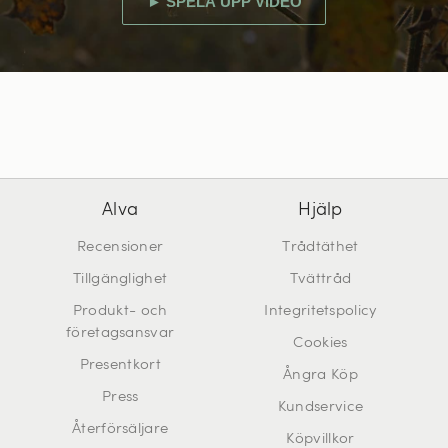
► SPELA UPP VIDEO
Alva
Hjälp
Recensioner
Trådtäthet
Tillgänglighet
Tvättråd
Produkt- och
Integritetspolicy
företagsansvar
Cookies
Presentkort
Ångra Köp
Press
Kundservice
Återförsäljare
Köpvillkor