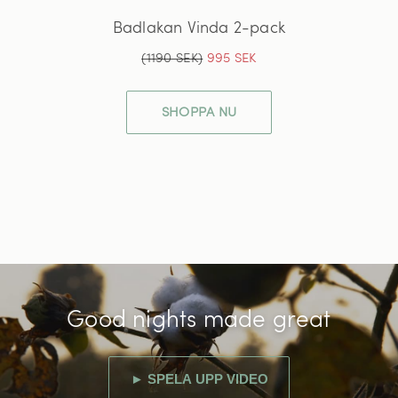
Badlakan Vinda 2-pack
(1190 SEK)
995 SEK
SHOPPA NU
Good nights made great
► SPELA UPP VIDEO