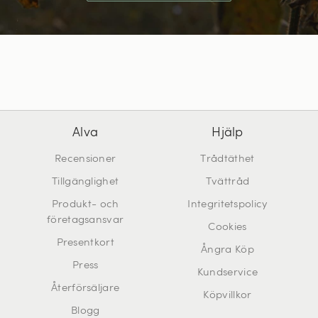
Alva
Hjälp
Recensioner
Trådtäthet
Tillgänglighet
Tvättråd
Produkt- och
Integritetspolicy
företagsansvar
Cookies
Presentkort
Ångra Köp
Press
Kundservice
Återförsäljare
Köpvillkor
Blogg