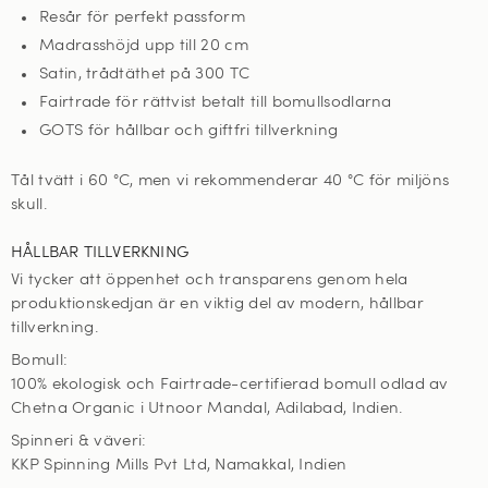
Resår för perfekt passform
Madrasshöjd upp till 20 cm
Satin, trådtäthet på 300 TC
Fairtrade för rättvist betalt till bomullsodlarna
GOTS för hållbar och giftfri tillverkning
Tål tvätt i 60
°C, men vi rekommenderar 40 °C för miljöns
skull
.
HÅLLBAR TILLVERKNING
Vi tycker att öppenhet och transparens genom hela
produktionskedjan är en viktig del av modern, hållbar
tillverkning.
Bomull:
100% ekologisk och Fairtrade-certifierad bomull odlad av
Chetna Organic i Utnoor Mandal, Adilabad, Indien.
Spinneri & väveri:
KKP Spinning Mills Pvt Ltd, Namakkal, Indien