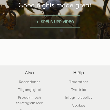
Good nights made great
► SPELA UPP VIDEO
Alva
Hjälp
Recensioner
Trådtäthet
Tillgänglighet
Tvättråd
Produkt- och
Integritetspolicy
företagsansvar
Cookies