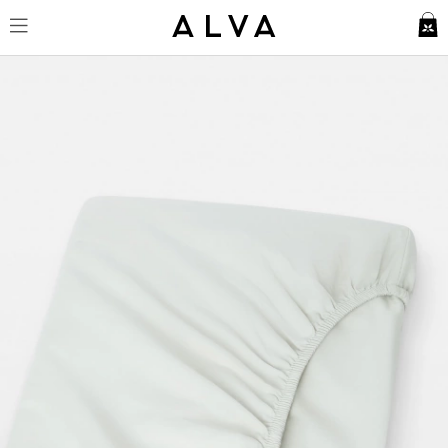
Dra-på-lakan Lind - Misty Gre