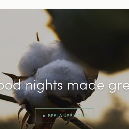
ood nights made gre
► SPELA UPP VIDEO