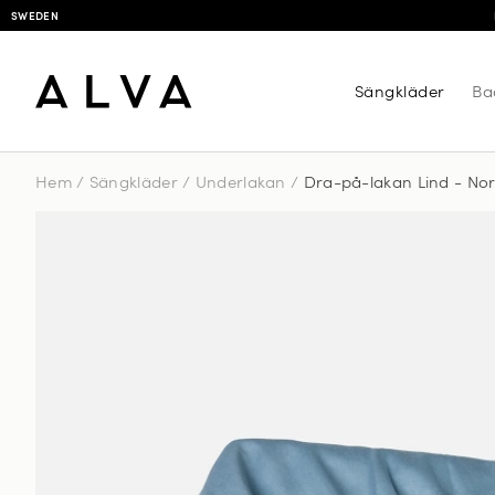
SWEDEN
Sängkläder
Ba
Hem
/
Sängkläder
/
Underlakan
/
Dra-på-lakan Lind - Nor
Dra-på