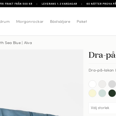
FRI FRAKT FRÅN 500 KR
•
LEVERANS 1-3 VARDAGAR
•
60 NÄTTER PROVA P
drum
Morgonrockar
Bästsäljare
Paket
th Sea Blue | Alva
Dra-på
-lakan Lind - North Sea Blue
Dra-på-lakan L