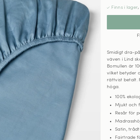
F
Smidigt dra-på
väven i Lind
sk
Bomullen är 10
vilket betyder 
rättvist betal
höga.
100% ekolo
Mjukt och f
Resår för p
Madrasshöj
Satin, tråd
Fairtrade fö