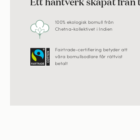
Ett hantverk skapat från t
100% ekologisk bomull från
Chetna-kollektivet i Indien
Fairtrade-certifiering betyder att
våra bomullsodlare får rättvist
betalt