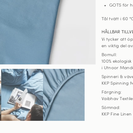
GOTS för hå
Tål tvätt i 60
°
HÅLLBAR TILLV
Vi tycker att 
en viktig del a
Bomull:
100% ekologisk
i Utnoor Manda
Spinneri & väve
KKP Spinning Mi
Färgning:
Vaibhav Textile
Sömnad:
KKP Fine Linen