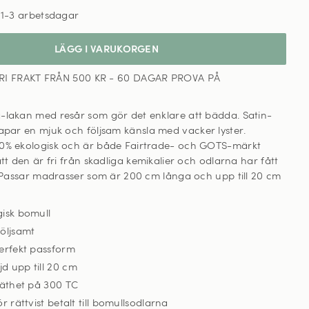
,
1-3 arbetsdagar
LÄGG I VARUKORGEN
RI FRAKT FRÅN 500 KR - 60 DAGAR PROVA PÅ
-lakan med resår som gör det enklare att bädda. Satin-
apar en mjuk och följsam känsla med vacker lyster
.
0% ekologisk och är både Fairtrade- och GOTS-märkt
att den är fri från skadliga kemikalier och odlarna har fått
t. Passar madrasser som är 200 cm långa och upp till 20 cm
gisk bomull
öljsamt
erfekt passform
d upp till 20 cm
täthet på 300 TC
r rättvist betalt till bomullsodlarna