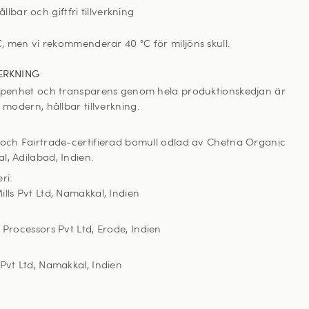
llbar och giftfri tillverkning
C, men vi rekommenderar 40 °C för miljöns skull
.
ERKNING
öppenhet och transparens genom hela produktionskedjan är
v modern, hållbar tillverkning.
 och Fairtrade-certifierad bomull odlad av Chetna Organic
l, Adilabad, Indien.
ri:
lls Pvt Ltd, Namakkal, Indien
 Processors Pvt Ltd, Erode, Indien
 Pvt Ltd, Namakkal, Indien