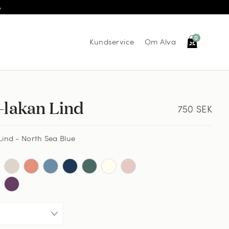
Å
0
Kundservice
Om Alva
-lakan Lind
750
SEK
ind - North Sea Blue