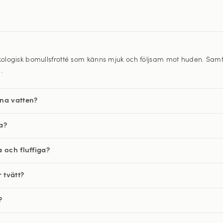
kologisk bomullsfrotté som känns mjuk och följsam mot huden. Samti
.
na vatten?
a?
 och fluffiga?
 tvätt?
?