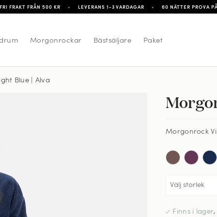
FRI FRAKT FRÅN 500 KR
•
LEVERANS 1-3 VARDAGAR
•
60 NÄTTER PROVA P
drum
Morgonrockar
Bästsäljare
Paket
ght Blue | Alva
Morgon
Morgonrock Vin