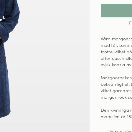
F
Våra morgonrock
med tät, samme
frotté, vilket
efter dusch el
mjuk känsla av
Morgonrocken är
bekvämlighet. D
vilket garanter
morgonrock som
Den kvinnliga 
modellen är 18