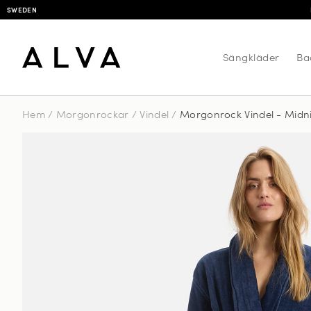
SWEDEN
Sängkläder
Ba
Hem
/
Morgonrockar
/
Vindel
/
Morgonrock Vindel - Midni