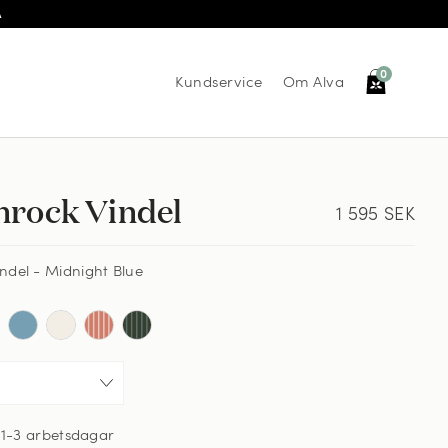
Å
0
Kundservice
Om Alva
rock Vindel
1 595
SEK
del - Midnight Blue
,
1-3 arbetsdagar