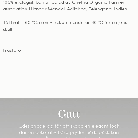
100% ekologisk bomull odlad av Chetna Organic Farmer
association i Utnoor Mandal, Adilabad, Telengana, Indien.
Tål tvätt i 60
°C, men vi rekommenderar 40 °C för miljöns
skull
.
Trustpilot
Gatt
...designade jag för att skapa en elegant look
där en dekorativ bård pryder både påslakan