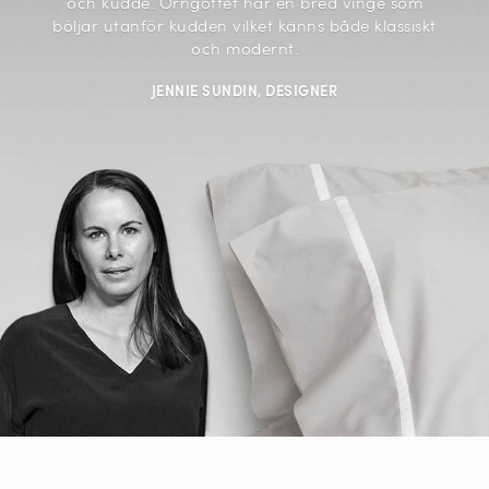
och kudde. Örngottet har en bred vinge som
böljar utanför kudden vilket känns både klassiskt
och modernt.
JENNIE SUNDIN, DESIGNER