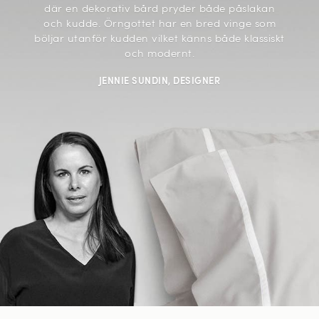
där en dekorativ bård pryder både påslakan
och kudde. Örngottet har en bred vinge som
böljar utanför kudden vilket känns både klassiskt
och modernt.
JENNIE SUNDIN, DESIGNER