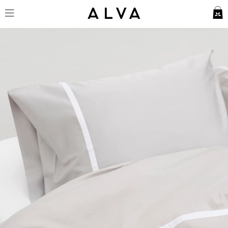
Örngott Gatt - Concrete Grey