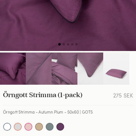
Örngott Strimma (1-pack)
275
SEK
Örngott Strimma - Autumn Plum - 50x60 | GOTS