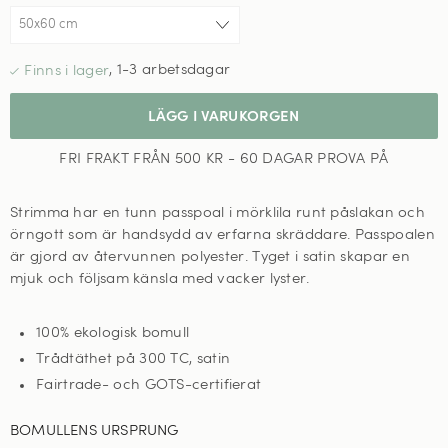
,
1-3 arbetsdagar
LÄGG I VARUKORGEN
FRI FRAKT FRÅN 500 KR - 60 DAGAR PROVA PÅ
Strimma har en tunn passpoal i mörklila runt påslakan och
örngott som är handsydd av erfarna skräddare.
Passpoalen
är gjord av återvunnen polyester. Tyget i satin skapar en
mjuk och följsam känsla med vacker lyster.
100% ekologisk bomull
Trådtäthet på 300 TC, satin
Fairtrade- och GOTS-certifierat
BOMULLENS URSPRUNG