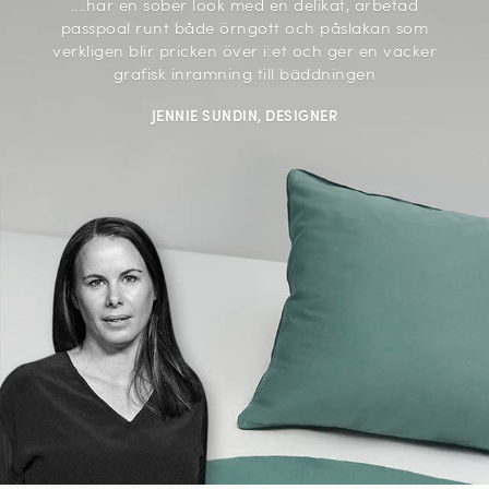
....har en sober look med en delikat, arbetad
passpoal runt både örngott och påslakan som
verkligen blir pricken över i:et och ger en vacker
grafisk inramning till bäddningen
JENNIE SUNDIN, DESIGNER