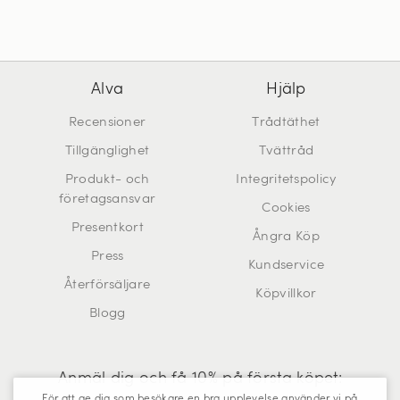
Alva
Hjälp
Recensioner
Trådtäthet
Tillgänglighet
Tvättråd
Produkt- och
Integritetspolicy
företagsansvar
Cookies
Presentkort
Ångra Köp
Press
Kundservice
Återförsäljare
Köpvillkor
Blogg
Anmäl dig och få 10% på första köpet:
För att ge dig som besökare en bra upplevelse använder vi på