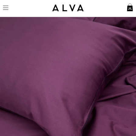
Örngott Strimma - Autumn Plu