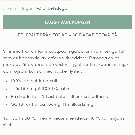
,
1-3 arbetsdagar
LÄGG I VARUKORGEN
FRI FRAKT FRÅN 500 KR - 60 DAGAR PROVA PÅ
Strimma har en tunn passpoal i guldbrunt runt örngottet
som är handsydd av erfarna skräddare.
Passpoalen är
gjord av återvunnen polyester. Tyget i satin skapar en mjuk
och följsam känsla med vacker lyster.
100% ekologisk bomull
Trådtäthet på 300 TC, satin
Fairtrade för rättvist betalt till bomullsodlarna
GOTS för hållbar och giftfri tillverkning
Tål tvätt i 60
°C, men vi rekommenderar 40 °C för miljöns
skull
.