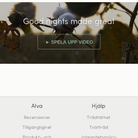
Good nights made great
► SPELA UPP VIDEO
Alva
Hjälp
Recensioner
Trådtäthet
Tillgänglighet
Tvättråd
Produkt- och
Integritetspolicy