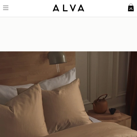
Örngott Strimma - Desert Sand