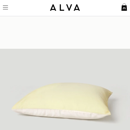
Örngott Tvenne - Lemonade Ye