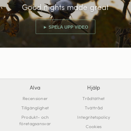
Good nights made great
► SPELA UPP VIDEO
Alva
Hjälp
Recensioner
Trådtäthet
Tillgänglighet
Tvättråd
Produkt- och
Integritetspolicy
företagsansvar
Cookies