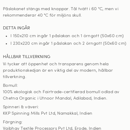
Påslakanet stängs med knappar. Tål tvätt i 60
°C, men vi
rekommenderar 40 °C för miljöns skull
.
DETTA INGÅR
I 150x210 cm ingår 1 påslakan och 1 örngott (50x60 cm)
I 230x220 cm ingår 1 påslakan och 2 örngott (50x60 cm)
HÅLLBAR TILLVERKNING
Vi tycker att öppenhet och transparens genom hela
produktionskedjan är en viktig del av modern, hållbar
tillverkning.
Bomull:
100% ekologisk och Fairtrade-certifierad bomull odlad av
Chetna Organic i Utnoor Mandal, Adilabad, Indien.
Spinneri & väveri:
KKP Spinning Mills Pvt Ltd, Namakkal, Indien
Färgning:
Vaibhav Textile Processors Pvt Ltd, Erode, Indien