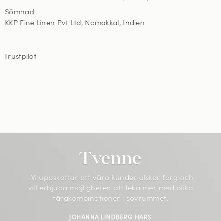
Sömnad:
KKP Fine Linen Pvt Ltd, Namakkal, Indien
Trustpilot
Tvenne
..Vi uppskattar att våra kunder älskar färg och
vill erbjuda möjligheten att leka mer med olika
färgkombinationer i sovrummet.
JOHANNA LINDBERG HARS