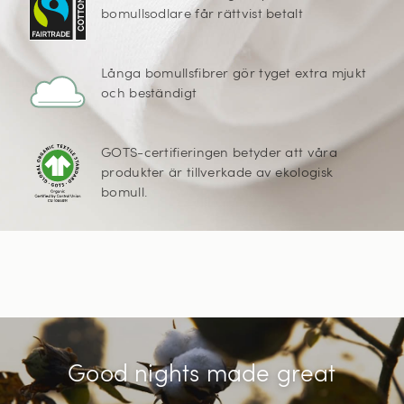
bomullsodlare får rättvist betalt
Långa bomullsfibrer gör tyget extra mjukt
och beständigt
GOTS-certifieringen betyder att våra
produkter är tillverkade av ekologisk
bomull.
Good nights made great