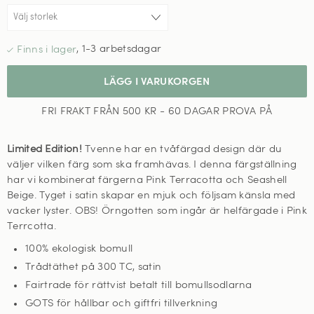
,
1-3 arbetsdagar
LÄGG I VARUKORGEN
FRI FRAKT FRÅN 500 KR - 60 DAGAR PROVA PÅ
Limited Edition!
Tvenne har en tvåfärgad design där du
väljer vilken färg som ska framhävas. I denna färgställning
har vi kombinerat färgerna Pink Terracotta och Seashell
Beige. Tyget i satin skapar en mjuk och följsam känsla med
vacker lyster. OBS! Örngotten som ingår är helfärgade i Pink
Terrcotta.
100% ekologisk bomull
Trådtäthet på 300 TC, satin
Fairtrade för rättvist betalt till bomullsodlarna
GOTS för hållbar och giftfri tillverkning