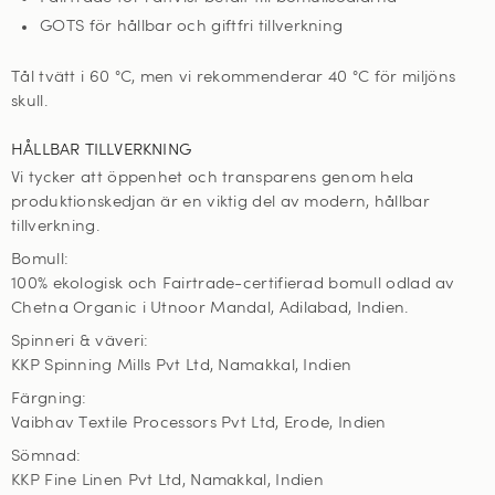
GOTS för hållbar och giftfri tillverkning
Tål tvätt i 60
°C, men vi rekommenderar 40 °C för miljöns
skull
.
HÅLLBAR TILLVERKNING
Vi tycker att öppenhet och transparens genom hela
produktionskedjan är en viktig del av modern, hållbar
tillverkning.
Bomull:
100% ekologisk och Fairtrade-certifierad bomull odlad av
Chetna Organic i Utnoor Mandal, Adilabad, Indien.
Spinneri & väveri:
KKP Spinning Mills Pvt Ltd, Namakkal, Indien
Färgning:
Vaibhav Textile Processors Pvt Ltd, Erode, Indien
Sömnad:
KKP Fine Linen Pvt Ltd, Namakkal, Indien