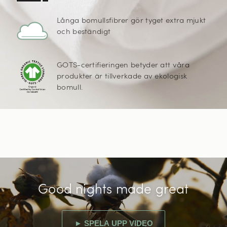
Långa bomullsfibrer gör tyget extra mjukt
och beständigt
GOTS-certifieringen betyder att våra
produkter är tillverkade av ekologisk
bomull.
Good nights made great
► SPELA UPP VIDEO