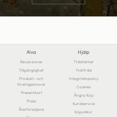
Alva
Hjälp
Recensioner
Trådtäthet
Tillgänglighet
Tvättråd
Produkt- och
Integritetspolicy
företagsansvar
Cookies
Presentkort
Ångra Köp
Press
Kundservice
Återförsäljare
Köpvillkor