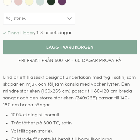
,
1-3 arbetsdagar
LÄGG I VARUKORGEN
FRI FRAKT FRÅN 500 KR - 60 DAGAR PROVA PÅ
Lind är ett klassiskt designat underlakan med tyg i satin, som
skapar en mjuk och följsam känsla med vacker lyster. Den
mindre storleken (160x265 cm) passar till 80-120 cm breda
sängar och den större storleken (240x265) passar till 140-
180 cm breda sängar.
100% ekologisk bomull
Trådtäthet på 300 TC, satin
Väl tilltagen storlek
Fairtrade för rättvist betalt till bomullsodlarna