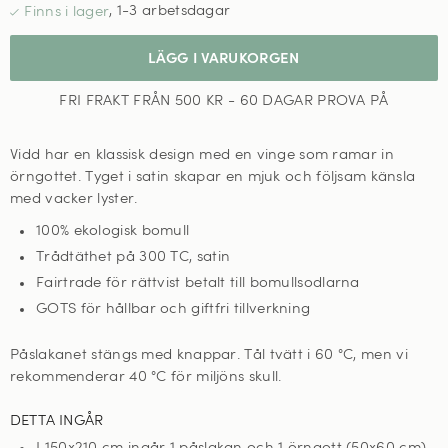
,
1-3 arbetsdagar
LÄGG I VARUKORGEN
FRI FRAKT FRÅN 500 KR - 60 DAGAR PROVA PÅ
Vidd har en klassisk design med en vinge som ramar in
örngottet. Tyget i satin skapar en mjuk och följsam känsla
med vacker lyster.
100% ekologisk bomull
Trådtäthet på 300 TC, satin
Fairtrade för rättvist betalt till bomullsodlarna
GOTS för hållbar och giftfri tillverkning
Påslakanet stängs med knappar. Tål tvätt i 60
°C, men vi
rekommenderar 40 °C för miljöns skull
.
DETTA INGÅR