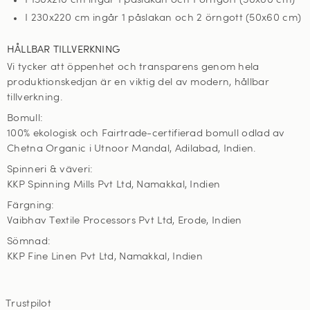
I 150x210 cm ingår 1 påslakan och 1 örngott (50x60 cm)
I 230x220 cm ingår 1 påslakan och 2 örngott (50x60 cm)
HÅLLBAR TILLVERKNING
Vi tycker att öppenhet och transparens genom hela
produktionskedjan är en viktig del av modern, hållbar
tillverkning.
Bomull:
100% ekologisk och Fairtrade-certifierad bomull odlad av
Chetna Organic i Utnoor Mandal, Adilabad, Indien.
Spinneri & väveri:
KKP Spinning Mills Pvt Ltd, Namakkal, Indien
Färgning:
Vaibhav Textile Processors Pvt Ltd, Erode, Indien
Sömnad:
KKP Fine Linen Pvt Ltd, Namakkal, Indien
Trustpilot