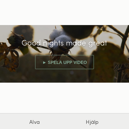
Good nights made great
► SPELA UPP VIDEO
Alva
Hjälp