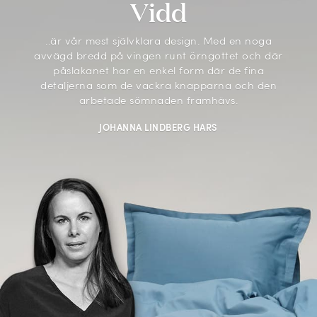
Vidd
..är vår mest självklara design. Med en noga
avvägd bredd på vingen runt örngottet och där
påslakanet har en enkel form där de fina
detaljerna som de vackra knapparna och den
arbetade sömnaden framhävs.
JOHANNA LINDBERG HARS