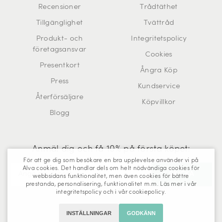
Recensioner
Trådtäthet
Tillgänglighet
Tvättråd
Produkt- och
Integritetspolicy
företagsansvar
Cookies
Presentkort
Ångra Köp
Press
Kundservice
Återförsäljare
Köpvillkor
Blogg
Anmäl dig och få 10% på första köpet:
För att ge dig som besökare en bra upplevelse använder vi på
Alva cookies. Det handlar dels om helt nödvändiga cookies för
webbsidans funktionalitet, men även cookies för bättre
prestanda, personalisering, funktionalitet m.m. Läs mer i vår
Trustpilot
integritetspolicy
och i vår
cookiepolicy
.
INSTÄLLNINGAR
GODKÄNN