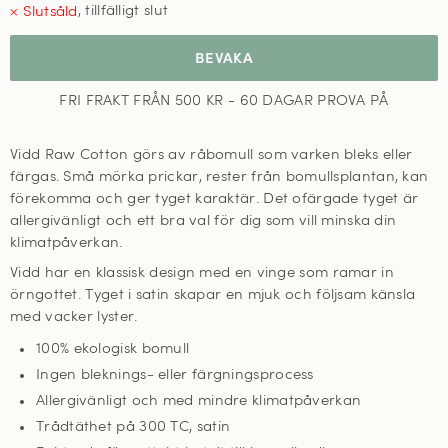
,
tillfälligt slut
BEVAKA
FRI FRAKT FRÅN 500 KR - 60 DAGAR PROVA PÅ
Vidd Raw Cotton görs av råbomull som varken bleks eller
färgas. Små mörka prickar, rester från bomullsplantan, kan
förekomma och ger tyget karaktär. Det ofärgade tyget är
allergivänligt och ett bra val för dig som vill minska din
klimatpåverkan.
Vidd ha
r en klassisk design med en vinge som ramar in
örngottet. Tyget i satin skapar en mjuk och följsam känsla
med vacker lyster.
100% ekologisk bomull
Ingen bleknings- eller färgningsprocess
Allergivänligt och med mindre klimatpåverkan
Trådtäthet på 300 TC, satin