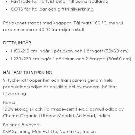
Fairtrade för rättvist betalt till bomullsodlarna
GOTS för hållbar och giftfri tillverkning
Påslakanet stängs med knappar. Tål tvätt i 60
°C, men vi
rekommenderar 40 °C för miljöns skull
.
DETTA INGÅR
I 150x210 cm ingår 1 påslakan och 1 örngott (50x60 cm)
I 230x220 cm ingår 1 påslakan och 2 örngott (50x60 cm)
HÅLLBAR TILLVERKNING
Vi tycker att öppenhet och transparens genom hela
produktionskedjan är en viktig del av modern, hållbar
tillverkning.
Bomull:
100% ekologisk och Fairtrade-certifierad bomull odlad av
Chetna Organic i Utnoor Mandal, Adilabad, Indien.
Spinneri & väveri:
KKP Spinning Mills Pvt Ltd, Namakkal, Indien