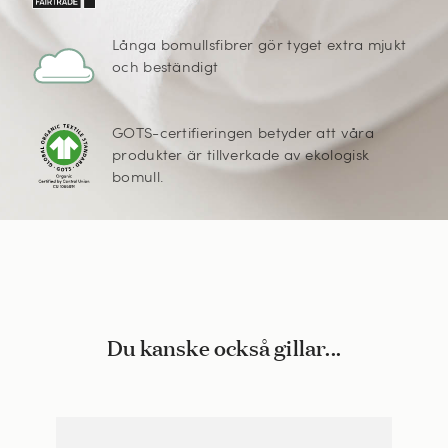
Långa bomullsfibrer gör tyget extra mjukt
och beständigt
GOTS-certifieringen betyder att våra
produkter är tillverkade av ekologisk
bomull.
Du kanske också gillar...