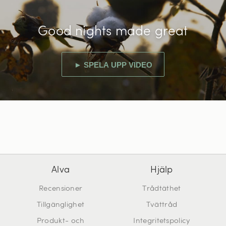
Good nights made great
► SPELA UPP VIDEO
Alva
Hjälp
Recensioner
Trådtäthet
Tillgänglighet
Tvättråd
Produkt- och
Integritetspolicy