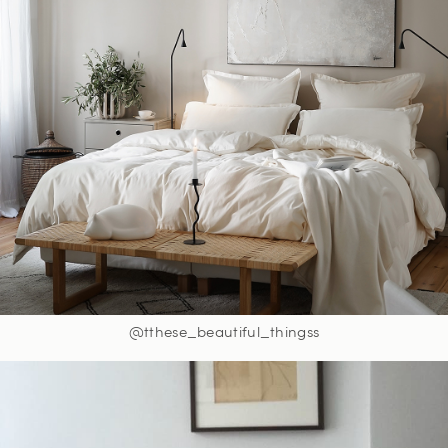
@tthese_beautiful_thingss