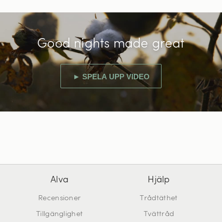
Good nights made great
► SPELA UPP VIDEO
Alva
Hjälp
Recensioner
Trådtäthet
Tillgänglighet
Tvättråd