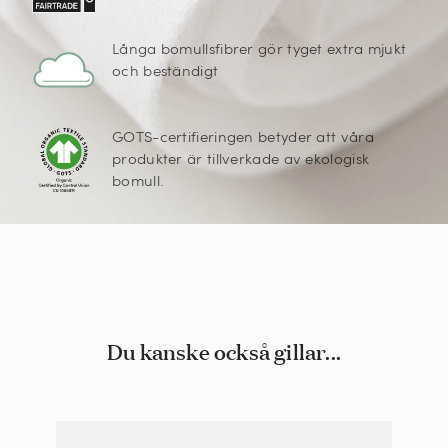
Långa bomullsfibrer gör tyget extra mjukt
och beständigt
GOTS-certifieringen betyder att våra
produkter är tillverkade av ekologisk
bomull.
Du kanske också gillar...