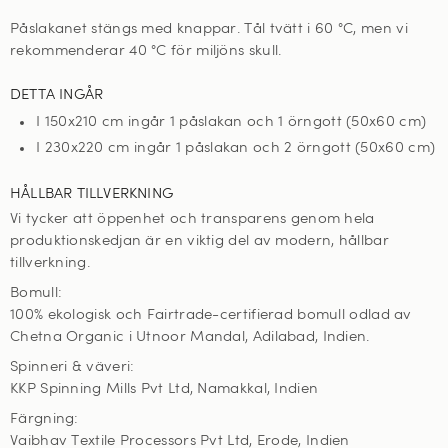
Påslakanet stängs med knappar. Tål tvätt i 60
°C, men vi
rekommenderar 40 °C för miljöns skull
.
DETTA INGÅR
I 150x210 cm ingår 1 påslakan och 1 örngott (50x60 cm)
I 230x220 cm ingår 1 påslakan och 2 örngott (50x60 cm)
HÅLLBAR TILLVERKNING
Vi tycker att öppenhet och transparens genom hela
produktionskedjan är en viktig del av modern, hållbar
tillverkning.
Bomull:
100% ekologisk och Fairtrade-certifierad bomull odlad av
Chetna Organic i Utnoor Mandal, Adilabad, Indien.
Spinneri & väveri:
KKP Spinning Mills Pvt Ltd, Namakkal, Indien
Färgning:
Vaibhav Textile Processors Pvt Ltd, Erode, Indien