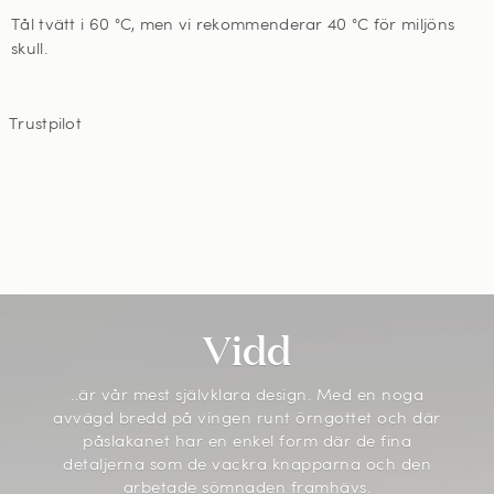
Tål tvätt i 60
°C, men vi rekommenderar 40 °C för miljöns
skull
.
Trustpilot
Vidd
..är vår mest självklara design. Med en noga
avvägd bredd på vingen runt örngottet och där
påslakanet har en enkel form där de fina
detaljerna som de vackra knapparna och den
arbetade sömnaden framhävs.