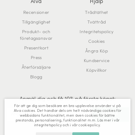
Alva
Hjälp
Recensioner
Trådtäthet
Tillgänglighet
Tvättråd
Produkt- och
Integritetspolicy
företagsansvar
Cookies
Presentkort
Ångra Köp
Press
Kundservice
Återförsäljare
Köpvillkor
Blogg
Anmäl dig och få 10% på första köpet:
För att ge dig som besökare en bra upplevelse använder vi på
Alva cookies. Det handlar dels om helt nödvändiga cookies för
webbsidans funktionalitet, men även cookies för bättre
prestanda, personalisering, funktionalitet m.m. Läs mer i vår
Trustpilot
integritetspolicy
och i vår
cookiepolicy
.