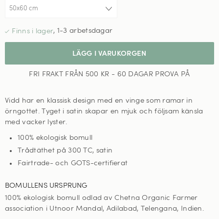
,
1-3 arbetsdagar
LÄGG I VARUKORGEN
FRI FRAKT FRÅN 500 KR - 60 DAGAR PROVA PÅ
Vidd har en klassisk design med en vinge som ramar in
örngottet.
T
yget i satin skapar en mjuk och följsam känsla
med vacker lyster.
100% ekologisk bomull
Trådtäthet på 300 TC, satin
Fairtrade- och GOTS-certifierat
BOMULLENS URSPRUNG
100% ekologisk bomull odlad av Chetna Organic Farmer
association i Utnoor Mandal, Adilabad, Telengana, Indien.