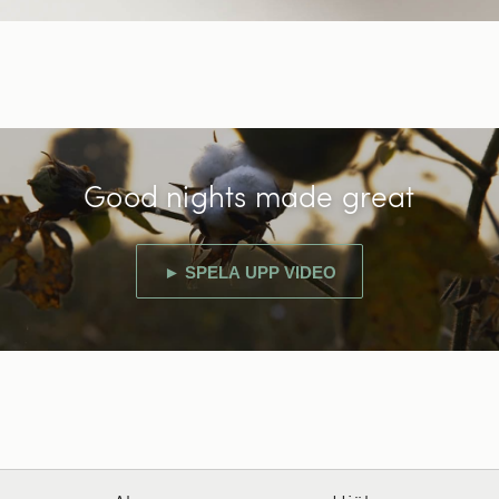
Good nights made great
► SPELA UPP VIDEO