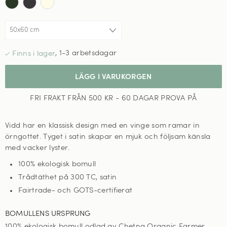
,
1-3 arbetsdagar
LÄGG I VARUKORGEN
FRI FRAKT FRÅN 500 KR - 60 DAGAR PROVA PÅ
Vidd har en klassisk design med en vinge som ramar in
örngottet.
T
yget i satin skapar en mjuk och följsam känsla
med vacker lyster.
100% ekologisk bomull
Trådtäthet på 300 TC, satin
Fairtrade- och GOTS-certifierat
BOMULLENS URSPRUNG
100% ekologisk bomull odlad av Chetna Organic Farmer