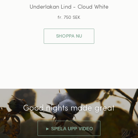
Underlakan Lind - Cloud White
fr. 750 SEK
SHOPPA NU
Good nights made great
► SPELA UPP VIDEO