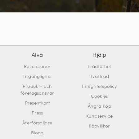
Alva
Hjälp
Recensioner
Trådtäthet
Tillgänglighet
Tvättråd
Produkt- och
Integritetspolicy
företagsansvar
Cookies
Presentkort
Ångra Köp
Press
Kundservice
Återförsäljare
Köpvillkor
Blogg