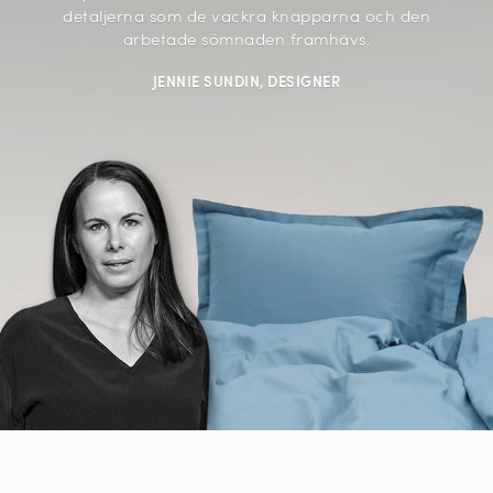
detaljerna som de vackra knapparna och den
arbetade sömnaden framhävs.
JENNIE SUNDIN, DESIGNER