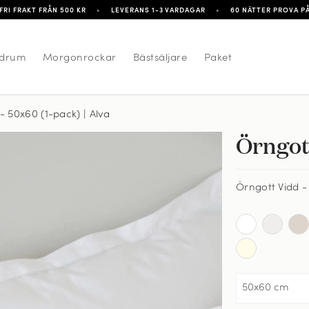
FRI FRAKT FRÅN 500 KR
•
LEVERANS 1-3 VARDAGAR
•
60 NÄTTER PROVA P
drum
Morgonrockar
Bästsäljare
Paket
- 50x60 (1-pack) | Alva
Örngot
t Vidd - Cloud White
Örngott Vidd -