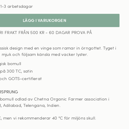
,
1-3 arbetsdagar
LÄGG I VARUKORGEN
RI FRAKT FRÅN 500 KR - 60 DAGAR PROVA PÅ
assisk design med en vinge som ramar in örngottet.
T
yget i
n mjuk och följsam känsla med vacker lyster.
gisk bomull
 på 300 TC, satin
 och GOTS-certifierat
RSPRUNG
 bomull odlad av Chetna Organic Farmer association i
 Adilabad, Telengana, Indien.
C, men vi rekommenderar 40 °C för miljöns skull
.