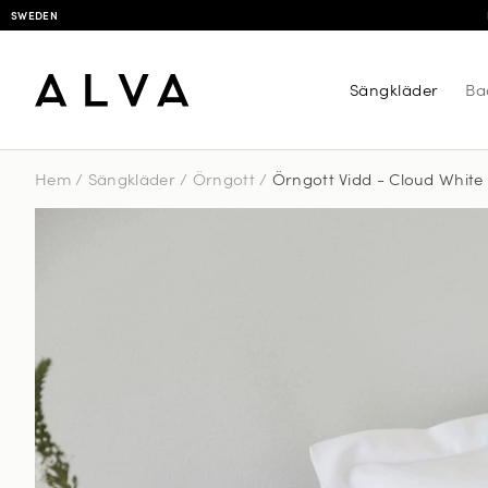
SWEDEN
Sängkläder
Ba
Hem
/
Sängkläder
/
Örngott
/
Örngott Vidd - Cloud White 
Örngot