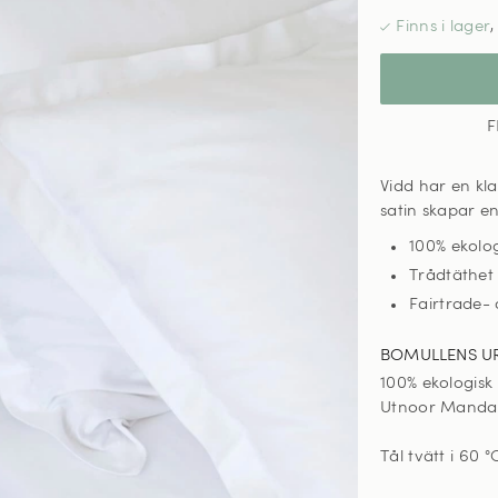
F
Vidd har en kl
satin skapar e
100% ekolo
Trådtäthet
Fairtrade-
BOMULLENS U
100% ekologisk
Utnoor Mandal,
Tål tvätt i 60
°