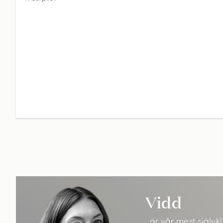
Vidd
..är vår mest själ